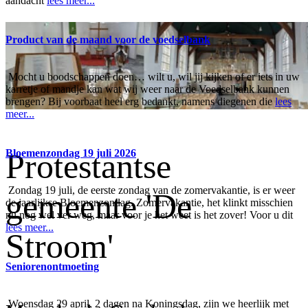
aandacht
lees meer...
Product van de maand voor de voedselbank
Mocht u boodschappen doen… wilt u, wil jij kijken of er iets in uw
karretje of mandje kan wat wij weer naar de Voedselbank kunnen
brengen? Bij voorbaat heel erg bedankt, namens diegenen die
lees
meer...
Protestantse
Bloemenzondag 19 juli 2026
Zondag 19 juli, de eerste zondag van de zomervakantie, is er weer
gemeente 'De
de jaarlijkse Bloemenzondag. Zomervakantie, het klinkt misschien
nu nog wel ver weg, maar voor je het weet is het zover! Voor u dit
lees meer...
Stroom'
Seniorenontmoeting
Woensdag 29 april, 2 dagen na Koningsdag, zijn we heerlijk met