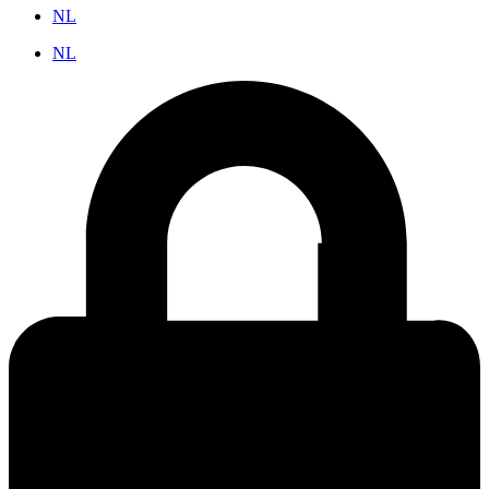
NL
NL