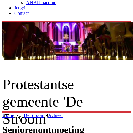
ANBI Diaconie
Jeugd
Contact
Protestantse
gemeente 'De
Stroom'
Home
›
...
De Stroom
›
Actueel
Seniorenontmoeting