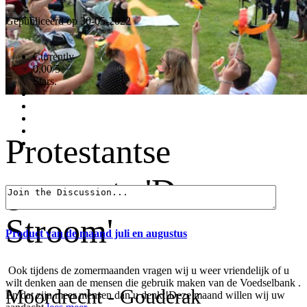
Gepubliceerd op 30-05-2022
Currently
0,00/5
Stars.
Protestantse
gemeente 'De
Stroom'
Product van de maand juli en augustus
Ook tijdens de zomermaanden vragen wij u weer vriendelijk of u
wilt denken aan de mensen die gebruik maken van de Voedselbank .
Moordrecht - Gouderak
En dat zijn meer mensen dan u denkt!Deze maand willen wij uw