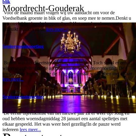
blik
Moordrecht-Gouderak
Voor de maand maart vragen wij uw aandacht om voor de
Voedselbank groente in blik of glas, en soep mee te nemen.Denkt u
aan ons bij het boodschappen doen? Het aantal gezinnen wat
gebruikt maakt van de
lees meer...
Seniorenontmoeting
Buiten was het de eerste lentedag van het jaar. Toch stond er een
winterse activiteit op de agenda van de Seniorenontmoeting. De
temperatuur buiten raakte de 17 graden, maar we hebben met elkaar
lees meer...
Seniorenontmoeting
De eerste bijeenkomst van het nieuwe jaar zit er weer op! Jong en
oud hebben woensdagmiddag 28 januari een aantal spelletjes met
elkaar gespeeld. Het was weer heel gezellig!In de pauze werd
iedereen
lees meer...