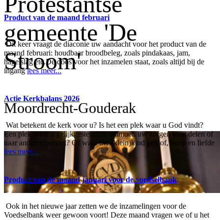
Protestantse
Product van de maand februari
gemeente 'De
Dit keer vraagt de diaconie uw aandacht voor het product van de
Stroom'
maand februari: houdbaar broodbeleg, zoals pindakaas, jam,
hagelslag etc.De doos voor het inzamelen staat, zoals altijd bij de
ingang
lees meer...
Actie Kerkbalans 2026
Moordrecht-Gouderak
Wat betekent de kerk voor u? Is het een plek waar u God vindt?
Een plek waar u gelijkgestemden ontmoet, uw zorgen kunt delen of
naar anderen omziet? Of waar uw (klein)kind geloof, hoop en liefde
lees meer...
Product van de maand januari voor de voedselbank
Ook in het nieuwe jaar zetten we de inzamelingen voor de
Voedselbank weer gewoon voort! Deze maand vragen we of u het