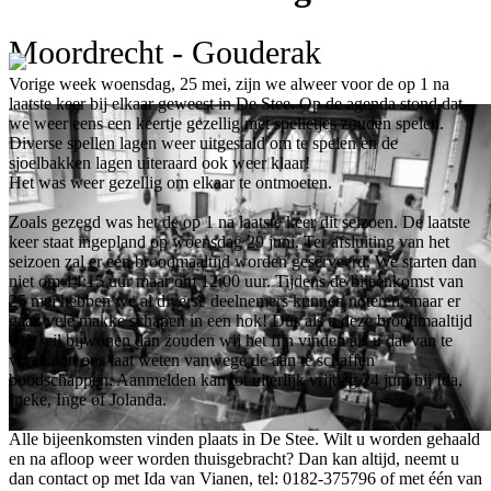
Moordrecht - Gouderak
Vorige week woensdag, 25 mei, zijn we alweer voor de op 1 na
laatste keer bij elkaar geweest in De Stee. Op de agenda stond dat
we weer eens een keertje gezellig met spelletjes zouden spelen.
Diverse spellen lagen weer uitgestald om te spelen en de
sjoelbakken lagen uiteraard ook weer klaar!
Het was weer gezellig om elkaar te ontmoeten.
Zoals gezegd was het de op 1 na laatste keer dit seizoen. De laatste
keer staat ingepland op woensdag 29 juni. Ter afsluiting van het
seizoen zal er een broodmaaltijd worden geserveerd. We starten dan
niet om 14:15 uur maar om 12:00 uur. Tijdens de bijeenkomst van
25 mei hebben we al diverse deelnemers kunnen noteren, maar er
gaan vele makke schapen in een hok! Dus als u deze broodmaaltijd
ook wil bijwonen dan zouden wij het fijn vinden als u dat van te
voren aan ons laat weten vanwege de aan te schaffen
boodschappen. Aanmelden kan tot uiterlijk vrijdag 24 juni bij Ida,
Ineke, Inge of Jolanda.
Alle bijeenkomsten vinden plaats in De Stee. Wilt u worden gehaald
en na afloop weer worden thuisgebracht? Dan kan altijd, neemt u
dan contact op met Ida van Vianen, tel: 0182-375796 of met één van