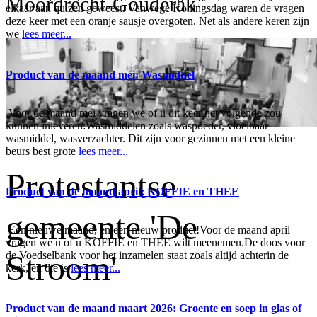
Moordrecht-Gouderak
elkaar aan quizen geweest. Vanwege Koningsdag waren de vragen
deze keer met een oranje sausje overgoten. Net als andere keren zijn
we
lees meer...
Product van de maand mei: Wasmiddel
Voor de maand mei vragen we of u dit keer het volgende zou
kunnen inleveren:Wasmiddelen zoals waspoeder, vloeibaar
wasmiddel, wasverzachter. Dit zijn voor gezinnen met een kleine
beurs best grote
lees meer...
Protestantse
Product van de maand april: KOFFIE en THEE
gemeente 'De
Een nieuwe maand, en een nieuw product!Voor de maand april
vragen we u of u KOFFIE en THEE wilt meenemen.De doos voor
Stroom'
de Voedselbank voor het inzamelen staat zoals altijd achterin de
kerk, en die is
lees meer...
Product van de maand maart 2026: Groente en soep in glas of