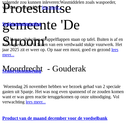
volgende zou kunnen inleveren:Wasmiddelen zoals waspoeder,
Protestantse
vloeibaar wasmiddel,
lees meer...
gemeente 'De
Seniorenontmoeting
Stroom'
De laatste oliebollen en appelflappen staan op tafel. Buiten is af en
toe nog een knal te horen van een verdwaald stukje vuurwerk. Het
jaar 2025 zit er weer op. Op naar een mooi, goed en gezond
lees
meer...
Moordrecht - Gouderak
Seniorenontmoeting
Woensdag 26 november hebben we bezoek gehad van 2 speciale
gasten uit Spanje. Het was nog even spannend of ze zouden komen
want er was geen reactie teruggekomen op onze uitnodiging. Vol
verwachting
lees meer...
Product van de maand december voor de voedselbank