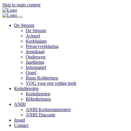
Skip to main content
De Stroom
De Stroom
Actueel
Kerkbalans
Privacyverklaring
Jeugdraad
Onderweg
Jaarthema
Informatief
Orgel
Bram Robbertsen
VOG voor een veilige kerk
Kerkdiensten
Kerkdiensten
Bijbelkringen
ANBI
ANBI Kerkrentmeesters
ANBI Diaconie
Jeugd
Contact