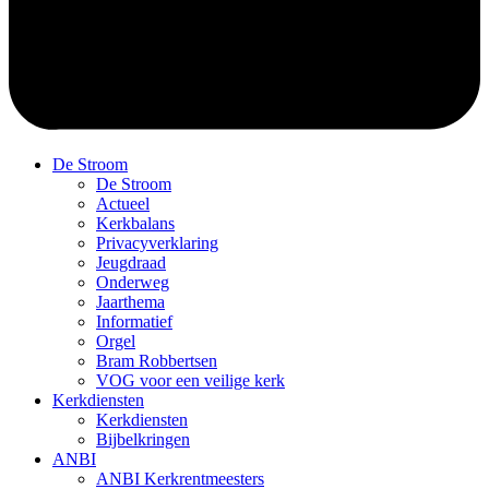
De Stroom
De Stroom
Actueel
Kerkbalans
Privacyverklaring
Jeugdraad
Onderweg
Jaarthema
Informatief
Orgel
Bram Robbertsen
VOG voor een veilige kerk
Kerkdiensten
Kerkdiensten
Bijbelkringen
ANBI
ANBI Kerkrentmeesters