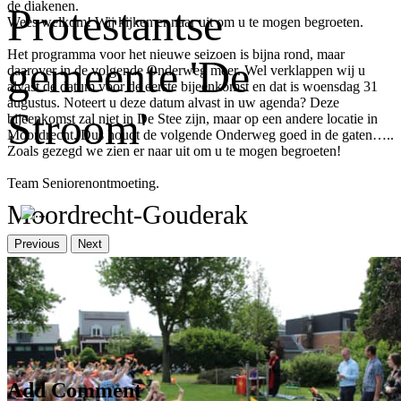
de diakenen.
Protestantse
Wees welkom! Wij kijken er naar uit om u te mogen begroeten.
Het programma voor het nieuwe seizoen is bijna rond, maar
gemeente 'De
daarover in de volgende Onderweg meer. Wel verklappen wij u
alvast de datum voor de eerste bijeenkomst en dat is woensdag 31
augustus. Noteert u deze datum alvast in uw agenda? Deze
Stroom'
bijeenkomst zal niet in De Stee zijn, maar op een andere locatie in
Moordrecht. Dus houdt de volgende Onderweg goed in de gaten…..
Zoals gezegd we zien er naar uit om u te mogen begroeten!
Team Seniorenontmoeting.
Moordrecht-Gouderak
Previous
Next
Er zijn nog geen reacties op dit bericht
Add Comment