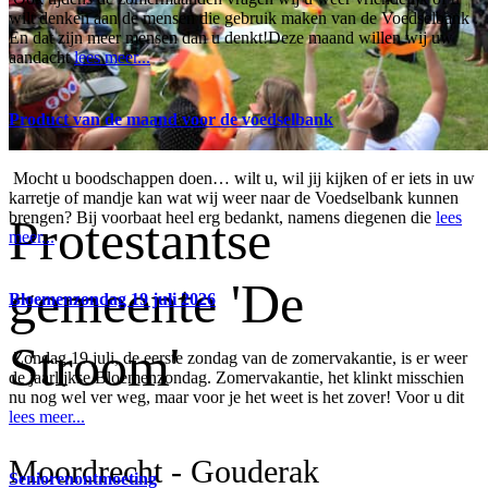
wilt denken aan de mensen die gebruik maken van de Voedselbank .
En dat zijn meer mensen dan u denkt!Deze maand willen wij uw
aandacht
lees meer...
Product van de maand voor de voedselbank
Mocht u boodschappen doen… wilt u, wil jij kijken of er iets in uw
karretje of mandje kan wat wij weer naar de Voedselbank kunnen
brengen? Bij voorbaat heel erg bedankt, namens diegenen die
lees
Protestantse
meer...
gemeente 'De
Bloemenzondag 19 juli 2026
Stroom'
Zondag 19 juli, de eerste zondag van de zomervakantie, is er weer
de jaarlijkse Bloemenzondag. Zomervakantie, het klinkt misschien
nu nog wel ver weg, maar voor je het weet is het zover! Voor u dit
lees meer...
Moordrecht - Gouderak
Seniorenontmoeting