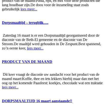
product van de maand:Pasta, rijst, en mix voor deze producten die
lang houdbaar zijn.De doos voor de inzameling staat zoals
gebruikelijk
lees meer...
Dorpsmaaltijd – terugblik….
Zaterdag 16 maart is er een Dorpsmaaltijd georganiseerd door de
diaconie van de Beth-El gemeente en de diaconie van De
Stroom.De maaltijd werd gehouden in De Zespunt.Best spannend,
zo’n eerste keer,
lees meer...
PRODUCT VAN DE MAAND
Dit keer vraagt de diaconie uw aandacht voor het product van de
maand maart:Koffie, thee en iets lekkers hierbij maar dan met het
oog op het komende Paasfeest: koekjes, chocolade wat een traktatie
lees meer...
DORPSMAALTIJD 16 maart aanstaande!!