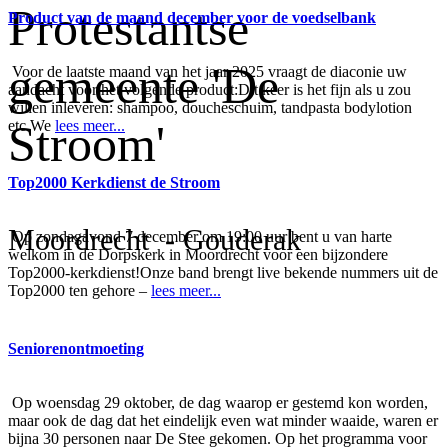
Protestantse
Product van de maand december voor de voedselbank
gemeente 'De
Voor de laatste maand van het jaar 2025 vraagt de diaconie uw
aandacht voor het volgende product:Dit keer is het fijn als u zou
willen inleveren: shampoo, doucheschuim, tandpasta bodylotion
Stroom'
etc.We
lees meer...
Top2000 Kerkdienst de Stroom
Moordrecht - Gouderak
Op zondagavond 7 december om 19:00 uur bent u van harte
welkom in de Dorpskerk in Moordrecht voor een bijzondere
Top2000-kerkdienst!Onze band brengt live bekende nummers uit de
Top2000 ten gehore –
lees meer...
Seniorenontmoeting
Op woensdag 29 oktober, de dag waarop er gestemd kon worden,
maar ook de dag dat het eindelijk even wat minder waaide, waren er
bijna 30 personen naar De Stee gekomen. Op het programma voor