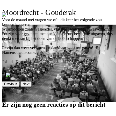
Moordrecht - Gouderak
Voor de maand mei vragen we of u dit keer het volgende zou
kunnen inleveren:
Wasmiddelen zoals waspoeder, vloeibaar wasmiddel, wasverzachter.
Dit zijn voor gezinnen met een kleine beurs best grote uitgaven, dus
denkt u er aan bij het doen van de boodschappen?
Er zijn dan weer veel mensen dankbaar voor uw gaven!
Namens de diaconie,
Jolanda Koppenaal
Previous
Next
Er zijn nog geen reacties op dit bericht