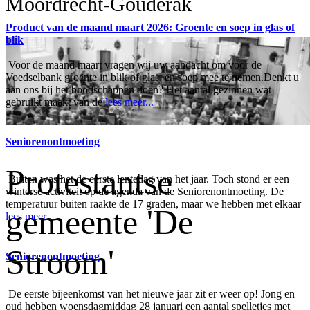
Moordrecht-Gouderak
Product van de maand maart 2026: Groente en soep in glas of
blik
Voor de maand maart vragen wij uw aandacht om voor de
Voedselbank groente in blik of glas, en soep mee te nemen.Denkt u
aan ons bij het boodschappen doen? Het aantal gezinnen wat
gebruikt maakt van de
lees meer...
Seniorenontmoeting
Protestantse
Buiten was het de eerste lentedag van het jaar. Toch stond er een
winterse activiteit op de agenda van de Seniorenontmoeting. De
temperatuur buiten raakte de 17 graden, maar we hebben met elkaar
gemeente 'De
lees meer...
Stroom'
Seniorenontmoeting
De eerste bijeenkomst van het nieuwe jaar zit er weer op! Jong en
oud hebben woensdagmiddag 28 januari een aantal spelletjes met