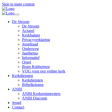
Skip to main content
De Stroom
De Stroom
Actueel
Kerkbalans
Privacyverklaring
Jeugdraad
Onderweg
Jaarthema
Informatief
Orgel
Bram Robbertsen
VOG voor een veilige kerk
Kerkdiensten
Kerkdiensten
Bijbelkringen
ANBI
ANBI Kerkrentmeesters
ANBI Diaconie
Jeugd
Contact