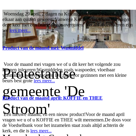
Woensdag 29 april, 2 dagen na Koningsdag, zijn we heerlijk met
elkaar aan quizen geweest. Vanwege Koningsdag waren de vragen
deze keer met een oranje sausje overgoten. Net als andere keren zijn
we
lees meer...
Product van de maand mei: Wasmiddel
Voor de maand mei vragen we of u dit keer het volgende zou
Protestantse
kunnen inleveren:Wasmiddelen zoals waspoeder, vloeibaar
wasmiddel, wasverzachter. Dit zijn voor gezinnen met een kleine
beurs best grote
lees meer...
gemeente 'De
Product van de maand april: KOFFIE en THEE
Stroom'
Een nieuwe maand, en een nieuw product!Voor de maand april
vragen we u of u KOFFIE en THEE wilt meenemen.De doos voor
de Voedselbank voor het inzamelen staat zoals altijd achterin de
kerk, en die is
lees meer...