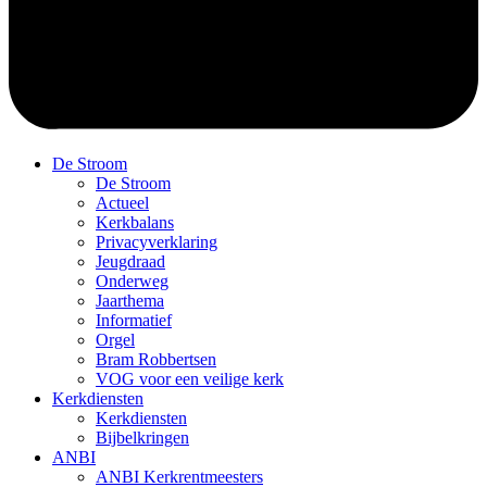
De Stroom
De Stroom
Actueel
Kerkbalans
Privacyverklaring
Jeugdraad
Onderweg
Jaarthema
Informatief
Orgel
Bram Robbertsen
VOG voor een veilige kerk
Kerkdiensten
Kerkdiensten
Bijbelkringen
ANBI
ANBI Kerkrentmeesters