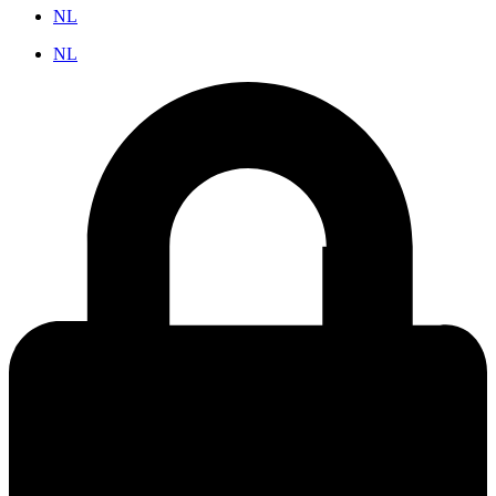
NL
NL