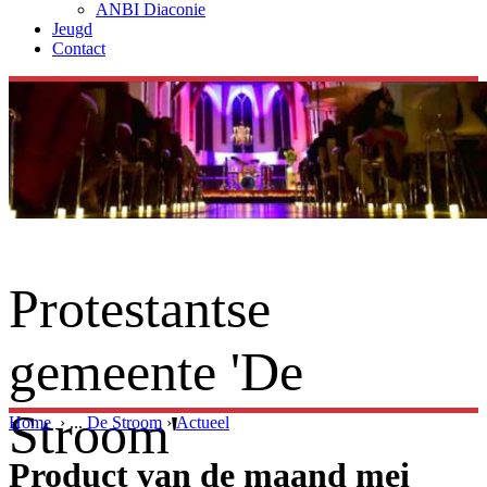
ANBI Diaconie
Jeugd
Contact
Protestantse
gemeente 'De
Stroom'
Home
›
...
De Stroom
›
Actueel
Product van de maand mei