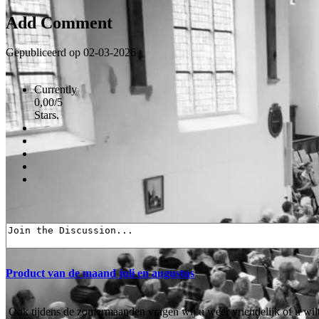
Add Comment
Gepubliceerd op 02-03-2026
Currently
0,00/5
Stars.
Product van de maand juli en augustus
Ook tijdens de zomermaanden vragen wij u weer vriendelijk of u wi