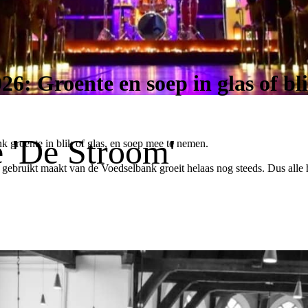
: Groente en soep in glas of bl
e 'De Stroom'
groente in blik of glas, en soep mee te nemen.
gebruikt maakt van de Voedselbank groeit helaas nog steeds. Dus alle