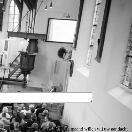
at zijn meer mensen dan u denkt!Deze maand willen wij uw aandacht