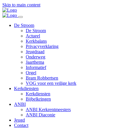
Skip to main content
De Stroom
De Stroom
Actueel
Kerkbalans
Privacyverklaring
Jeugdraad
Onderweg
Jaarthema
Informatief
Orgel
Bram Robbertsen
VOG voor een veilige kerk
Kerkdiensten
Kerkdiensten
Bijbelkringen
ANBI
ANBI Kerkrentmeesters
ANBI Diaconie
Jeugd
Contact