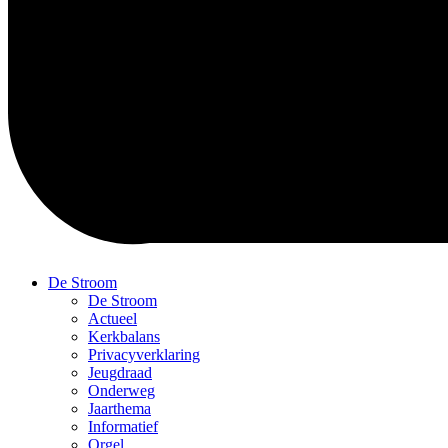
De Stroom
De Stroom
Actueel
Kerkbalans
Privacyverklaring
Jeugdraad
Onderweg
Jaarthema
Informatief
Orgel