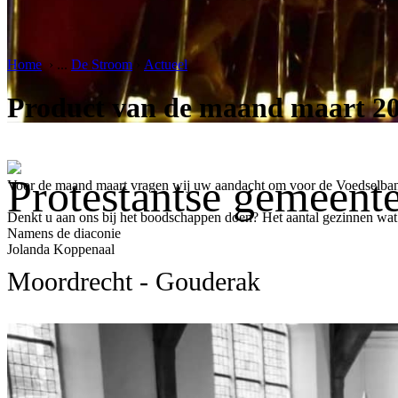
Home
›
...
De Stroom
›
Actueel
Product van de maand maart 2026
Protestantse gemeent
Voor de maand maart vragen wij uw aandacht om voor de Voedselbank 
Denkt u aan ons bij het boodschappen doen? Het aantal gezinnen wat 
Namens de diaconie
Jolanda Koppenaal
Moordrecht - Gouderak
Er zijn nog geen reacties op dit bericht