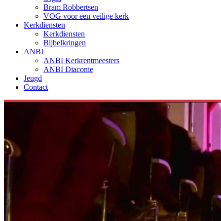
Bram Robbertsen
VOG voor een veilige kerk
Kerkdiensten
Kerkdiensten
Bijbelkringen
ANBI
ANBI Kerkrentmeesters
ANBI Diaconie
Jeugd
Contact