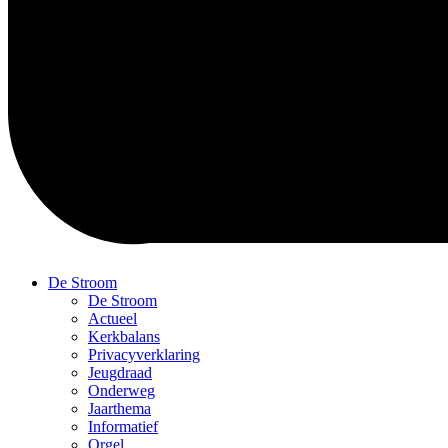
De Stroom
De Stroom
Actueel
Kerkbalans
Privacyverklaring
Jeugdraad
Onderweg
Jaarthema
Informatief
Orgel