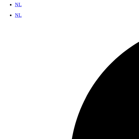
NL
NL