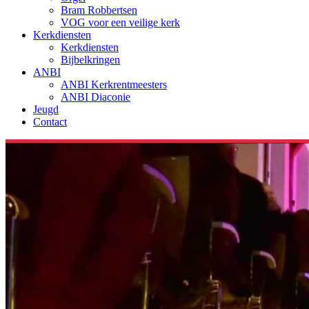
Bram Robbertsen
VOG voor een veilige kerk
Kerkdiensten
Kerkdiensten
Bijbelkringen
ANBI
ANBI Kerkrentmeesters
ANBI Diaconie
Jeugd
Contact