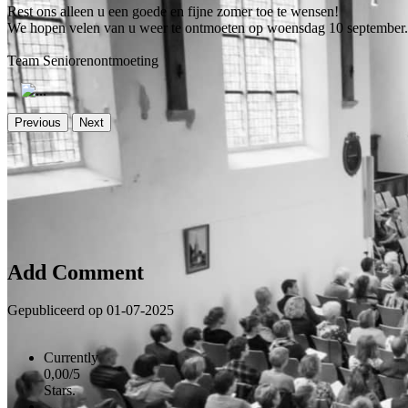
Rest ons alleen u een goede en fijne zomer toe te wensen!
We hopen velen van u weer te ontmoeten op woensdag 10 september.
Team Seniorenontmoeting
Previous
Next
Er zijn nog geen reacties op dit bericht
Add Comment
Gepubliceerd op 01-07-2025
Currently
0,00/5
Stars.