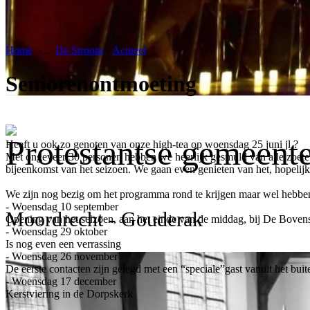
Home
›
...
De Stroom
›
Actueel
Seniorenontmoeting
Protestantse gemeent
Heeft u ook zo genoten van onze high-tea op woensdag 25 juni jl.?
Met ongeveer 30 personen hebben we heerlijk gesmuld van alle zoete e
bijeenkomst van het seizoen. We gaan even genieten van het, hopelij
We zijn nog bezig om het programma rond te krijgen maar wel hebben
- Woensdag 10 september
Moordrecht - Gouderak
Opening van het seizoen, aan het einde van de middag, bij De Bovens
- Woensdag 29 oktober
Is nog even een verrassing
- Woensdag 26 november
De eerste contacten zijn gelegd met een “speciale”gast vanuit het bui
- Woensdag 17 december
Kerstviering in de Dorpskerk