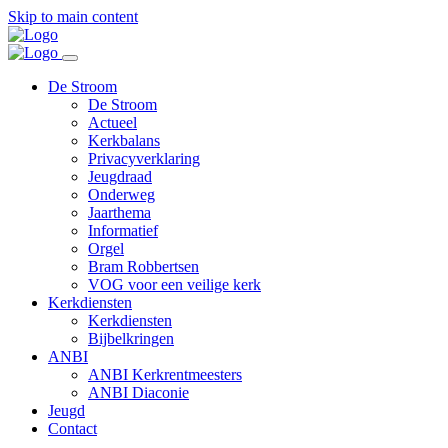
Skip to main content
De Stroom
De Stroom
Actueel
Kerkbalans
Privacyverklaring
Jeugdraad
Onderweg
Jaarthema
Informatief
Orgel
Bram Robbertsen
VOG voor een veilige kerk
Kerkdiensten
Kerkdiensten
Bijbelkringen
ANBI
ANBI Kerkrentmeesters
ANBI Diaconie
Jeugd
Contact