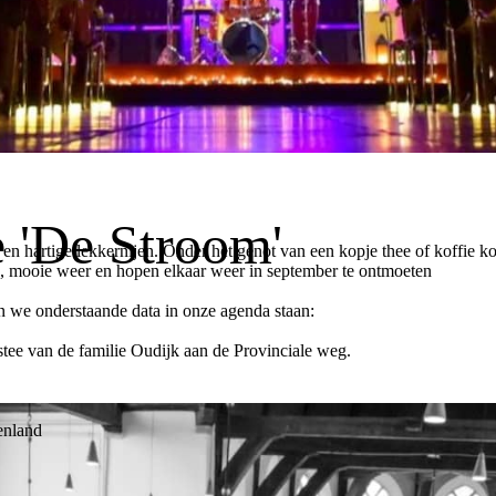
e 'De Stroom'
n hartige lekkernijen. Onder het genot van een kopje thee of koffie ko
k, mooie weer en hopen elkaar weer in september te ontmoeten
 we onderstaande data in onze agenda staan:
tee van de familie Oudijk aan de Provinciale weg.
tenland