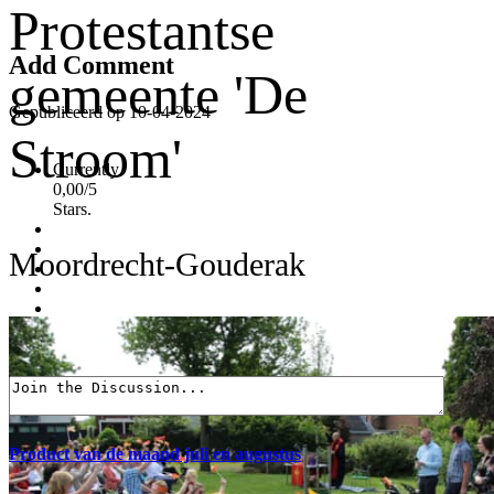
Protestantse
Add Comment
gemeente 'De
Gepubliceerd op 10-04-2024
Stroom'
Currently
0,00/5
Stars.
Moordrecht-Gouderak
Product van de maand juli en augustus