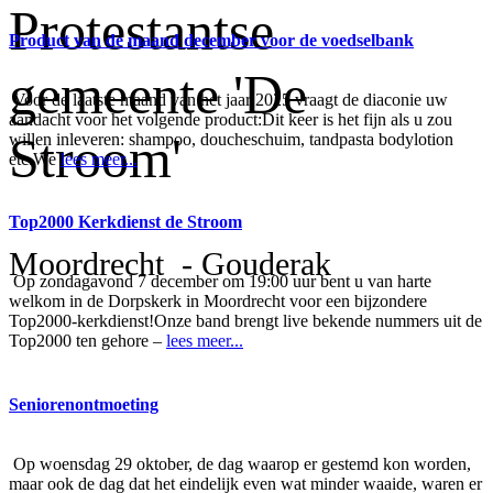
Protestantse
Product van de maand december voor de voedselbank
gemeente 'De
Voor de laatste maand van het jaar 2025 vraagt de diaconie uw
aandacht voor het volgende product:Dit keer is het fijn als u zou
Stroom'
willen inleveren: shampoo, doucheschuim, tandpasta bodylotion
etc.We
lees meer...
Top2000 Kerkdienst de Stroom
Moordrecht - Gouderak
Op zondagavond 7 december om 19:00 uur bent u van harte
welkom in de Dorpskerk in Moordrecht voor een bijzondere
Top2000-kerkdienst!Onze band brengt live bekende nummers uit de
Top2000 ten gehore –
lees meer...
Seniorenontmoeting
Op woensdag 29 oktober, de dag waarop er gestemd kon worden,
maar ook de dag dat het eindelijk even wat minder waaide, waren er