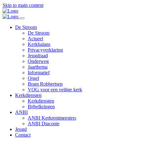
Skip to main content
De Stroom
De Stroom
Actueel
Kerkbalans
Privacyverklaring
Jeugdraad
Onderweg
Jaarthema
Informatief
Orgel
Bram Robbertsen
VOG voor een veilige kerk
Kerkdiensten
Kerkdiensten
Bijbelkringen
ANBI
ANBI Kerkrentmeesters
ANBI Diaconie
Jeugd
Contact