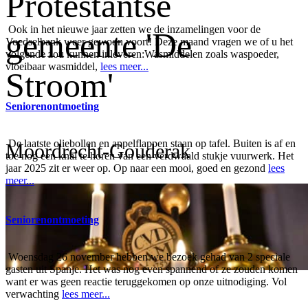
Protestantse
Ook in het nieuwe jaar zetten we de inzamelingen voor de
gemeente 'De
Voedselbank weer gewoon voort! Deze maand vragen we of u het
volgende zou kunnen inleveren:Wasmiddelen zoals waspoeder,
vloeibaar wasmiddel,
lees meer...
Stroom'
Seniorenontmoeting
De laatste oliebollen en appelflappen staan op tafel. Buiten is af en
Moordrecht-Gouderak
toe nog een knal te horen van een verdwaald stukje vuurwerk. Het
jaar 2025 zit er weer op. Op naar een mooi, goed en gezond
lees
meer...
Seniorenontmoeting
Woensdag 26 november hebben we bezoek gehad van 2 speciale
gasten uit Spanje. Het was nog even spannend of ze zouden komen
want er was geen reactie teruggekomen op onze uitnodiging. Vol
verwachting
lees meer...