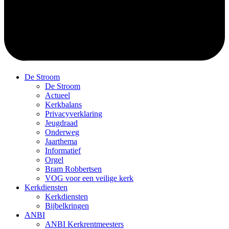
De Stroom
De Stroom
Actueel
Kerkbalans
Privacyverklaring
Jeugdraad
Onderweg
Jaarthema
Informatief
Orgel
Bram Robbertsen
VOG voor een veilige kerk
Kerkdiensten
Kerkdiensten
Bijbelkringen
ANBI
ANBI Kerkrentmeesters