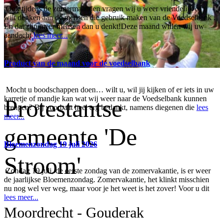
Ook tijdens de zomermaanden vragen wij u weer vriendelijk of u
wilt denken aan de mensen die gebruik maken van de Voedselbank .
En dat zijn meer mensen dan u denkt!Deze maand willen wij uw
aandacht
lees meer...
Product van de maand voor de voedselbank
Mocht u boodschappen doen… wilt u, wil jij kijken of er iets in uw
karretje of mandje kan wat wij weer naar de Voedselbank kunnen
Protestantse
brengen? Bij voorbaat heel erg bedankt, namens diegenen die
lees
meer...
gemeente 'De
Bloemenzondag 19 juli 2026
Stroom'
Zondag 19 juli, de eerste zondag van de zomervakantie, is er weer
de jaarlijkse Bloemenzondag. Zomervakantie, het klinkt misschien
nu nog wel ver weg, maar voor je het weet is het zover! Voor u dit
lees meer...
Moordrecht - Gouderak