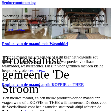
Seniorenontmoeting
Woensdag 29 april, 2 dagen na Koningsdag, zijn we heerlijk met
elkaar aan quizen geweest. Vanwege Koningsdag waren de vragen
deze keer met een oranje sausje overgoten. Net als andere keren zijn
we
lees meer...
Product van de maand mei: Wasmiddel
Protestantse
Voor de maand mei vragen we of u dit keer het volgende zou
kunnen inleveren:Wasmiddelen zoals waspoeder, vloeibaar
wasmiddel, wasverzachter. Dit zijn voor gezinnen met een kleine
gemeente 'De
beurs best grote
lees meer...
Stroom'
Product van de maand april: KOFFIE en THEE
Een nieuwe maand, en een nieuw product!Voor de maand april
vragen we u of u KOFFIE en THEE wilt meenemen.De doos voor
de Voedselbank voor het inzamelen staat zoals altijd achterin de