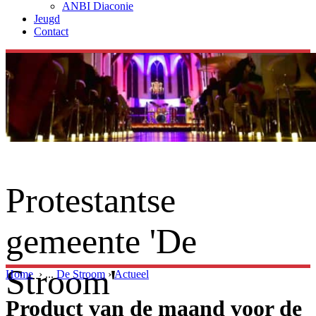
ANBI Diaconie
Jeugd
Contact
Protestantse
gemeente 'De
Stroom'
Home
›
...
De Stroom
›
Actueel
Product van de maand voor de