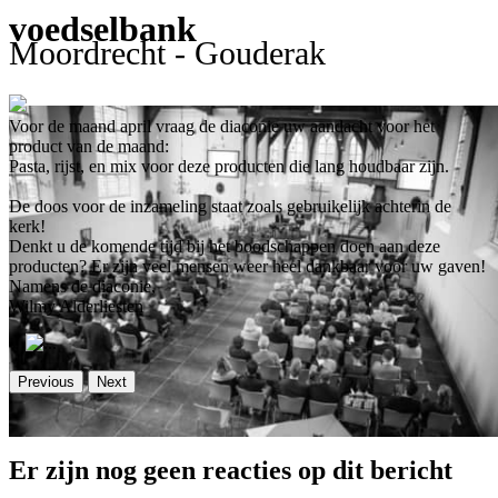
voedselbank
Moordrecht - Gouderak
Voor de maand april vraag de diaconie uw aandacht voor het
product van de maand:
Pasta, rijst, en mix voor deze producten die lang houdbaar zijn.
De doos voor de inzameling staat zoals gebruikelijk achterin de
kerk!
Denkt u de komende tijd bij het boodschappen doen aan deze
producten? Er zijn veel mensen weer heel dankbaar voor uw gaven!
Namens de diaconie,
Wilmy Alderliesten
Previous
Next
Er zijn nog geen reacties op dit bericht