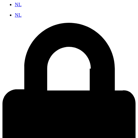
NL
NL