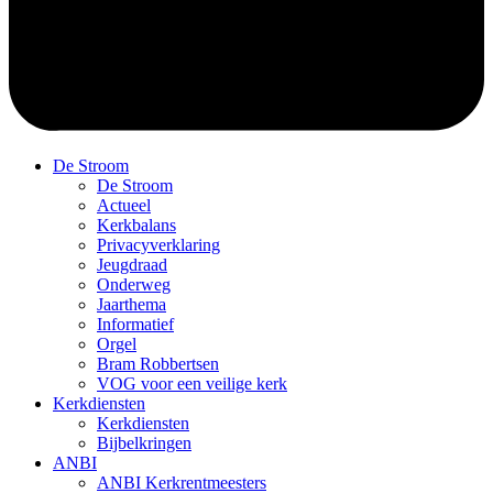
De Stroom
De Stroom
Actueel
Kerkbalans
Privacyverklaring
Jeugdraad
Onderweg
Jaarthema
Informatief
Orgel
Bram Robbertsen
VOG voor een veilige kerk
Kerkdiensten
Kerkdiensten
Bijbelkringen
ANBI
ANBI Kerkrentmeesters