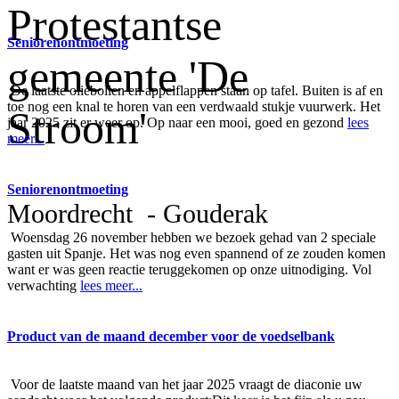
Protestantse
Seniorenontmoeting
gemeente 'De
De laatste oliebollen en appelflappen staan op tafel. Buiten is af en
toe nog een knal te horen van een verdwaald stukje vuurwerk. Het
Stroom'
jaar 2025 zit er weer op. Op naar een mooi, goed en gezond
lees
meer...
Seniorenontmoeting
Moordrecht - Gouderak
Woensdag 26 november hebben we bezoek gehad van 2 speciale
gasten uit Spanje. Het was nog even spannend of ze zouden komen
want er was geen reactie teruggekomen op onze uitnodiging. Vol
verwachting
lees meer...
Product van de maand december voor de voedselbank
Voor de laatste maand van het jaar 2025 vraagt de diaconie uw