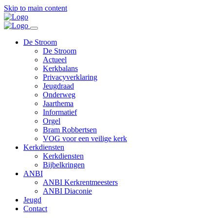
Skip to main content
De Stroom
De Stroom
Actueel
Kerkbalans
Privacyverklaring
Jeugdraad
Onderweg
Jaarthema
Informatief
Orgel
Bram Robbertsen
VOG voor een veilige kerk
Kerkdiensten
Kerkdiensten
Bijbelkringen
ANBI
ANBI Kerkrentmeesters
ANBI Diaconie
Jeugd
Contact