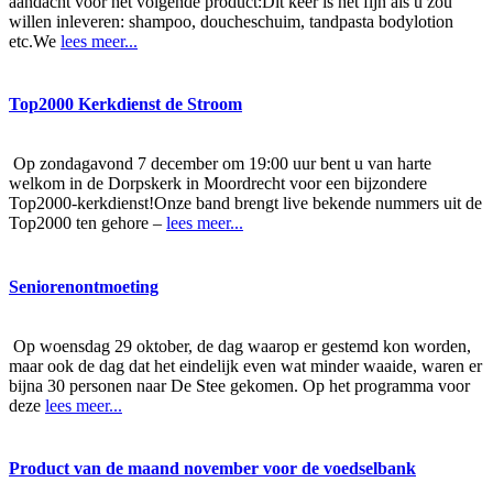
aandacht voor het volgende product:Dit keer is het fijn als u zou
willen inleveren: shampoo, doucheschuim, tandpasta bodylotion
etc.We
lees meer...
Top2000 Kerkdienst de Stroom
Op zondagavond 7 december om 19:00 uur bent u van harte
welkom in de Dorpskerk in Moordrecht voor een bijzondere
Top2000-kerkdienst!Onze band brengt live bekende nummers uit de
Top2000 ten gehore –
lees meer...
Seniorenontmoeting
Op woensdag 29 oktober, de dag waarop er gestemd kon worden,
maar ook de dag dat het eindelijk even wat minder waaide, waren er
bijna 30 personen naar De Stee gekomen. Op het programma voor
deze
lees meer...
Product van de maand november voor de voedselbank