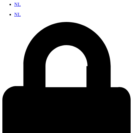
NL
NL