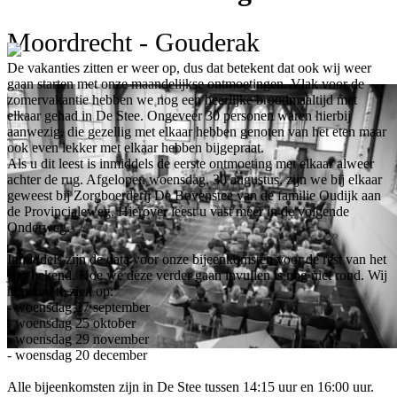
Moordrecht - Gouderak
De vakanties zitten er weer op, dus dat betekent dat ook wij weer
gaan starten met onze maandelijkse ontmoetingen. Vlak voor de
zomervakantie hebben we nog een heerlijke broodmaaltijd met
elkaar gehad in De Stee. Ongeveer 30 personen waren hierbij
aanwezig, die gezellig met elkaar hebben genoten van het eten maar
ook even lekker met elkaar hebben bijgepraat.
Als u dit leest is inmiddels de eerste ontmoeting met elkaar alweer
achter de rug. Afgelopen woensdag, 30 augustus, zijn we bij elkaar
geweest bij Zorgboerderij De Bovenstee van de familie Oudijk aan
de Provincialeweg. Hierover leest u vast meer in de volgende
Onderweg.
Inmiddels zijn de data voor onze bijeenkomsten voor de rest van het
jaar bekend. Hoe we deze verder gaan invullen is nog niet rond. Wij
hopen u te zien op:
- woensdag 27 september
- woensdag 25 oktober
- woensdag 29 november
- woensdag 20 december
Alle bijeenkomsten zijn in De Stee tussen 14:15 uur en 16:00 uur.