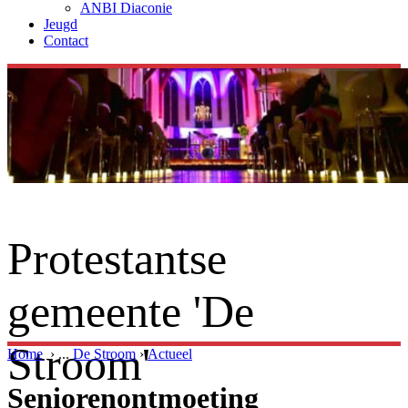
ANBI Diaconie
Jeugd
Contact
Protestantse
gemeente 'De
Stroom'
Home
›
...
De Stroom
›
Actueel
Seniorenontmoeting