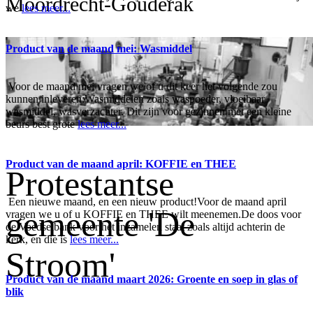
Moordrecht-Gouderak
we
lees meer...
Product van de maand mei: Wasmiddel
Voor de maand mei vragen we of u dit keer het volgende zou
kunnen inleveren:Wasmiddelen zoals waspoeder, vloeibaar
wasmiddel, wasverzachter. Dit zijn voor gezinnen met een kleine
beurs best grote
lees meer...
Product van de maand april: KOFFIE en THEE
Protestantse
Een nieuwe maand, en een nieuw product!Voor de maand april
gemeente 'De
vragen we u of u KOFFIE en THEE wilt meenemen.De doos voor
de Voedselbank voor het inzamelen staat zoals altijd achterin de
kerk, en die is
lees meer...
Stroom'
Product van de maand maart 2026: Groente en soep in glas of
blik