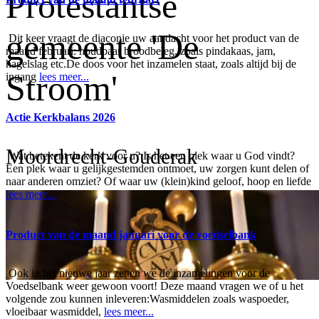
Protestantse
gemeente 'De
Dit keer vraagt de diaconie uw aandacht voor het product van de
maand februari: houdbaar broodbeleg, zoals pindakaas, jam,
hagelslag etc.De doos voor het inzamelen staat, zoals altijd bij de
Stroom'
ingang
lees meer...
Actie Kerkbalans 2026
Moordrecht-Gouderak
Wat betekent de kerk voor u? Is het een plek waar u God vindt?
Een plek waar u gelijkgestemden ontmoet, uw zorgen kunt delen of
naar anderen omziet? Of waar uw (klein)kind geloof, hoop en liefde
lees meer...
Product van de maand januari voor de voedselbank
Ook in het nieuwe jaar zetten we de inzamelingen voor de
Voedselbank weer gewoon voort! Deze maand vragen we of u het
volgende zou kunnen inleveren:Wasmiddelen zoals waspoeder,
vloeibaar wasmiddel,
lees meer...