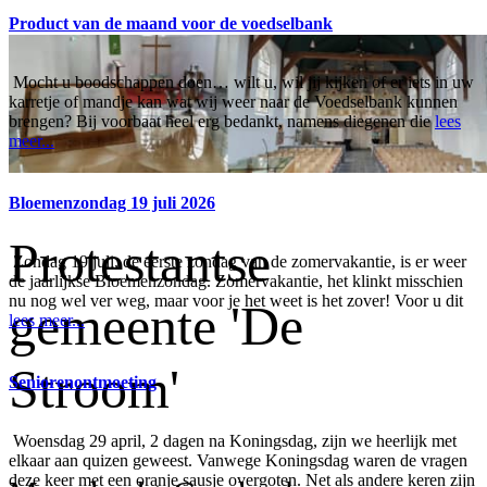
Product van de maand voor de voedselbank
Mocht u boodschappen doen… wilt u, wil jij kijken of er iets in uw
karretje of mandje kan wat wij weer naar de Voedselbank kunnen
brengen? Bij voorbaat heel erg bedankt, namens diegenen die
lees
meer...
Bloemenzondag 19 juli 2026
Protestantse
Zondag 19 juli, de eerste zondag van de zomervakantie, is er weer
de jaarlijkse Bloemenzondag. Zomervakantie, het klinkt misschien
nu nog wel ver weg, maar voor je het weet is het zover! Voor u dit
gemeente 'De
lees meer...
Stroom'
Seniorenontmoeting
Woensdag 29 april, 2 dagen na Koningsdag, zijn we heerlijk met
elkaar aan quizen geweest. Vanwege Koningsdag waren de vragen
deze keer met een oranje sausje overgoten. Net als andere keren zijn