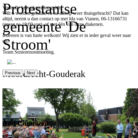
Protestantse
Voor alle bijeenkomsten geldt:
Wilt u worden gehaald en na afloop weer thuisgebracht? Dat kan
altijd, neemt u dan contact op met Ida van Vianen, 06-13166731
gemeente 'De
(graag na 18:00 uur), of met één van onze diakenen.
Iedereen is van harte welkom! Wij zien er in ieder geval weer naar
Stroom'
uit!
Team Seniorenontmoeting.
Moordrecht-Gouderak
Previous
Next
Er zijn nog geen reacties op dit bericht
Add Comment
Gepubliceerd op 30-08-2023