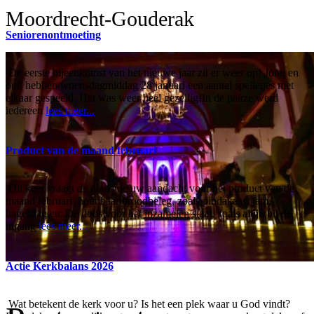
Moordrecht-Gouderak
Seniorenontmoeting
De eerste bijeenkomst van het nieuwe jaar zit er weer op! Jong en
oud hebben woensdagmiddag 28 januari een aantal spelletjes met
elkaar gespeeld. Het was weer heel gezellig!In de pauze werd
iedereen
lees meer...
Product van de maand februari
Dit keer vraagt de diaconie uw aandacht voor het product van de
maand februari: houdbaar broodbeleg, zoals pindakaas, jam,
hagelslag etc.De doos voor het inzamelen staat, zoals altijd bij de
ingang
lees meer...
Actie Kerkbalans 2026
Wat betekent de kerk voor u? Is het een plek waar u God vindt?