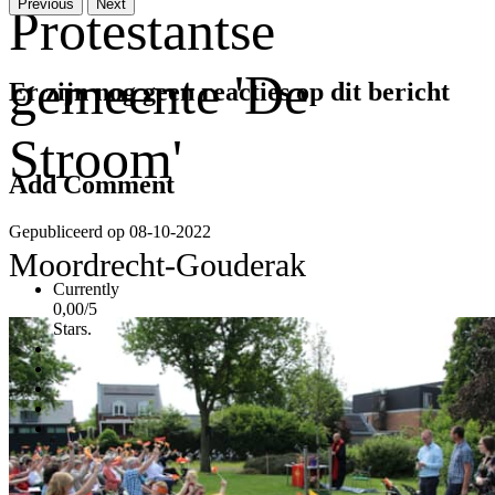
Previous
Next
Protestantse
gemeente 'De
Er zijn nog geen reacties op dit bericht
Stroom'
Add Comment
Gepubliceerd op 08-10-2022
Moordrecht-Gouderak
Currently
0,00/5
Stars.