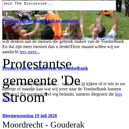
Product van de maand juli en augustus
Ook tijdens de zomermaanden vragen wij u weer vriendelijk of u
wilt denken aan de mensen die gebruik maken van de Voedselbank .
En dat zijn meer mensen dan u denkt!Deze maand willen wij uw
aandacht
lees meer...
Protestantse
Product van de maand voor de voedselbank
gemeente 'De
Mocht u boodschappen doen… wilt u, wil jij kijken of er iets in uw
karretje of mandje kan wat wij weer naar de Voedselbank kunnen
Stroom'
brengen? Bij voorbaat heel erg bedankt, namens diegenen die
lees
meer...
Bloemenzondag 19 juli 2026
Moordrecht - Gouderak