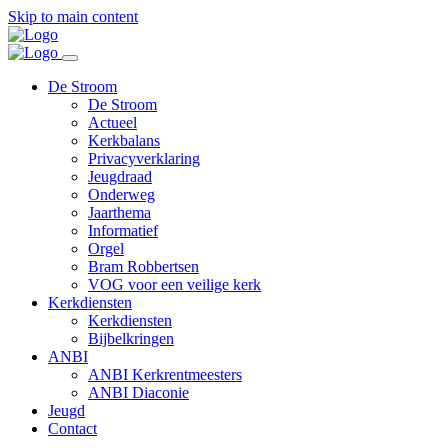
Skip to main content
De Stroom
De Stroom
Actueel
Kerkbalans
Privacyverklaring
Jeugdraad
Onderweg
Jaarthema
Informatief
Orgel
Bram Robbertsen
VOG voor een veilige kerk
Kerkdiensten
Kerkdiensten
Bijbelkringen
ANBI
ANBI Kerkrentmeesters
ANBI Diaconie
Jeugd
Contact