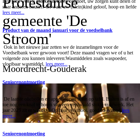
Protestantse
Een plek waar u gelijkgestemden ontmoet, uw zorgen kunt delen of
naar anderen omziet? Of waar uw (klein)kind geloof, hoop en liefde
lees meer...
gemeente 'De
Product van de maand januari voor de voedselbank
Stroom'
Ook in het nieuwe jaar zetten we de inzamelingen voor de
Voedselbank weer gewoon voort! Deze maand vragen we of u het
volgende zou kunnen inleveren:Wasmiddelen zoals waspoeder,
vloeibaar wasmiddel,
lees meer...
Moordrecht-Gouderak
Seniorenontmoeting
De laatste oliebollen en appelflappen staan op tafel. Buiten is af en
toe nog een knal te horen van een verdwaald stukje vuurwerk. Het
jaar 2025 zit er weer op. Op naar een mooi, goed en gezond
lees
meer...
Seniorenontmoeting