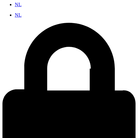
NL
NL