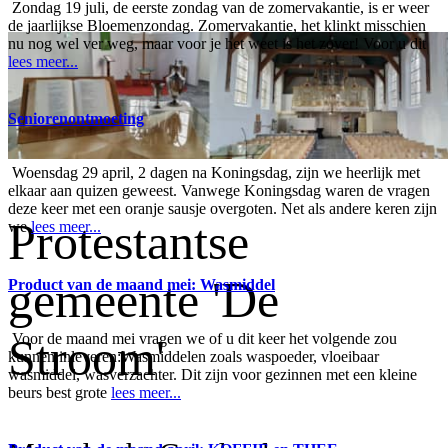
Zondag 19 juli, de eerste zondag van de zomervakantie, is er weer
de jaarlijkse Bloemenzondag. Zomervakantie, het klinkt misschien
nu nog wel ver weg, maar voor je het weet is het zover! Voor u dit
lees meer...
Seniorenontmoeting
Woensdag 29 april, 2 dagen na Koningsdag, zijn we heerlijk met
elkaar aan quizen geweest. Vanwege Koningsdag waren de vragen
deze keer met een oranje sausje overgoten. Net als andere keren zijn
Protestantse
we
lees meer...
gemeente 'De
Product van de maand mei: Wasmiddel
Voor de maand mei vragen we of u dit keer het volgende zou
Stroom'
kunnen inleveren:Wasmiddelen zoals waspoeder, vloeibaar
wasmiddel, wasverzachter. Dit zijn voor gezinnen met een kleine
beurs best grote
lees meer...