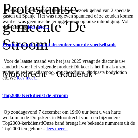
Protestantse
Woensdag 26 november hebben we bezoek gehad van 2 speciale
gasten uit Spanje. Het was nog even spannend of ze zouden komen
gemeente 'De
want er was geen reactie teruggekomen op onze uitnodiging. Vol
verwachting
lees meer...
Stroom'
Product van de maand december voor de voedselbank
Voor de laatste maand van het jaar 2025 vraagt de diaconie uw
aandacht voor het volgende product:Dit keer is het fijn als u zou
Moordrecht - Gouderak
willen inleveren: shampoo, doucheschuim, tandpasta bodylotion
etc.We
lees meer...
Top2000 Kerkdienst de Stroom
Op zondagavond 7 december om 19:00 uur bent u van harte
welkom in de Dorpskerk in Moordrecht voor een bijzondere
Top2000-kerkdienst!Onze band brengt live bekende nummers uit de
Top2000 ten gehore –
lees meer...