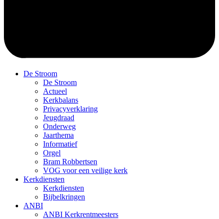
De Stroom
De Stroom
Actueel
Kerkbalans
Privacyverklaring
Jeugdraad
Onderweg
Jaarthema
Informatief
Orgel
Bram Robbertsen
VOG voor een veilige kerk
Kerkdiensten
Kerkdiensten
Bijbelkringen
ANBI
ANBI Kerkrentmeesters