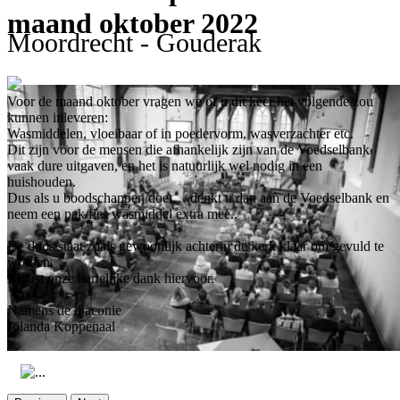
maand oktober 2022
Moordrecht - Gouderak
Voor de maand oktober vragen we of u dit keer het volgende zou
kunnen inleveren:
Wasmiddelen, vloeibaar of in poedervorm, wasverzachter etc.
Dit zijn voor de mensen die afhankelijk zijn van de Voedselbank
vaak dure uitgaven, en het is natuurlijk wel nodig in een
huishouden.
Dus als u boodschappen doet… denkt u dan aan de Voedselbank en
neem een pak/fles wasmiddel extra mee..
De doos staat zoals gewoonlijk achterin de kerk klaar om gevuld te
worden.
Alvast onze hartelijke dank hiervoor.
Namens de diaconie
Jolanda Koppenaal