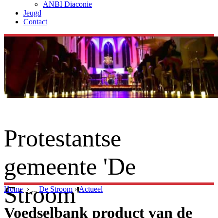
ANBI Diaconie
Jeugd
Contact
Protestantse
gemeente 'De
Stroom'
Home
›
...
De Stroom
›
Actueel
Voedselbank product van de