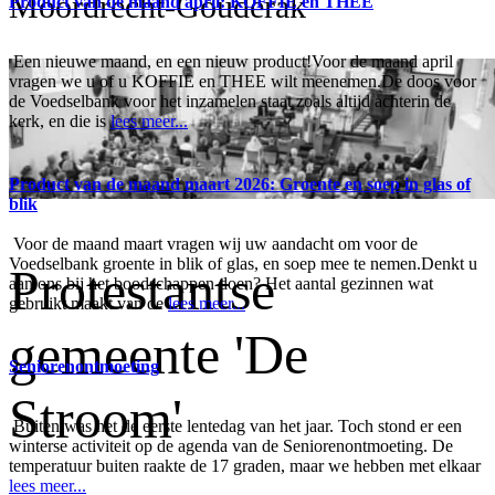
Moordrecht-Gouderak
Product van de maand april: KOFFIE en THEE
Een nieuwe maand, en een nieuw product!Voor de maand april
vragen we u of u KOFFIE en THEE wilt meenemen.De doos voor
de Voedselbank voor het inzamelen staat zoals altijd achterin de
kerk, en die is
lees meer...
Product van de maand maart 2026: Groente en soep in glas of
blik
Voor de maand maart vragen wij uw aandacht om voor de
Voedselbank groente in blik of glas, en soep mee te nemen.Denkt u
Protestantse
aan ons bij het boodschappen doen? Het aantal gezinnen wat
gebruikt maakt van de
lees meer...
gemeente 'De
Seniorenontmoeting
Stroom'
Buiten was het de eerste lentedag van het jaar. Toch stond er een
winterse activiteit op de agenda van de Seniorenontmoeting. De
temperatuur buiten raakte de 17 graden, maar we hebben met elkaar
lees meer...