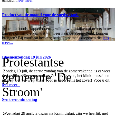
aandacht
lees meer...
Product van de maand voor de voedselbank
Mocht u boodschappen doen… wilt u, wil jij kijken of er iets in uw
karretje of mandje kan wat wij weer naar de Voedselbank kunnen
brengen? Bij voorbaat heel erg bedankt, namens diegenen die
lees
meer...
Protestantse
Bloemenzondag 19 juli 2026
Zondag 19 juli, de eerste zondag van de zomervakantie, is er weer
gemeente 'De
de jaarlijkse Bloemenzondag. Zomervakantie, het klinkt misschien
nu nog wel ver weg, maar voor je het weet is het zover! Voor u dit
lees meer...
Stroom'
Seniorenontmoeting
Woensdag 29 april, 2 dagen na Koningsdag, zijn we heerlijk met