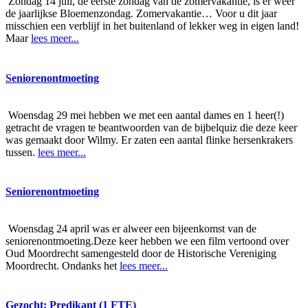
Zondag 14 juli, de eerste zondag van de zomervakantie, is er weer
de jaarlijkse Bloemenzondag. Zomervakantie… Voor u dit jaar
misschien een verblijf in het buitenland of lekker weg in eigen land!
Maar
lees meer...
Seniorenontmoeting
Woensdag 29 mei hebben we met een aantal dames en 1 heer(!)
getracht de vragen te beantwoorden van de bijbelquiz die deze keer
was gemaakt door Wilmy. Er zaten een aantal flinke hersenkrakers
tussen.
lees meer...
Seniorenontmoeting
Woensdag 24 april was er alweer een bijeenkomst van de
seniorenontmoeting.Deze keer hebben we een film vertoond over
Oud Moordrecht samengesteld door de Historische Vereniging
Moordrecht. Ondanks het
lees meer...
Gezocht: Predikant (1 FTE)