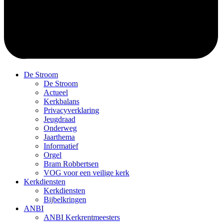
De Stroom
De Stroom
Actueel
Kerkbalans
Privacyverklaring
Jeugdraad
Onderweg
Jaarthema
Informatief
Orgel
Bram Robbertsen
VOG voor een veilige kerk
Kerkdiensten
Kerkdiensten
Bijbelkringen
ANBI
ANBI Kerkrentmeesters