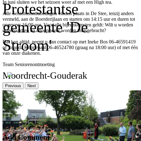
In juni sluiten we het seizoen weer af met een High tea.
Protestantse
Alle Seniorenontmoetingen vinden plaats in De Stee, tenzij anders
vermeld, aan de Boerderijlaan en starten om 14:15 uur en duren tot
gemeente 'De
ongeveer 16:00 uur. Voor alle bijeenkomsten geldt: Wilt u worden
opgehaald en na afloop weer worden thuisgebracht?
Stroom'
Dat kan altijd, neemt u dan contact op met Ineke Bos 06-46591419
of Jolanda Koppenaal 06-46524780 (graag na 18:00 uur) of met één
van onze diakenen.
Team Seniorenontmoeting
Moordrecht-Gouderak
Previous
Next
Er zijn nog geen reacties op dit bericht
Add Comment