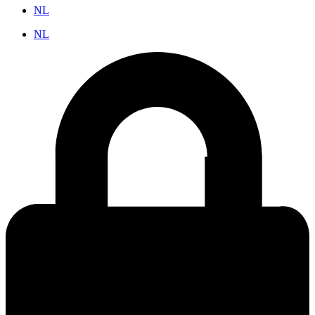
NL
NL