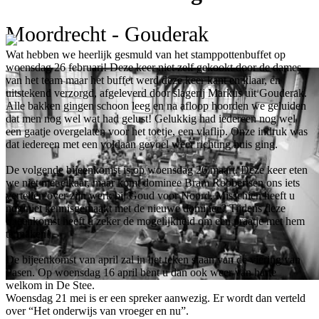
Moordrecht - Gouderak
Wat hebben we heerlijk gesmuld van het stamppottenbuffet op
woensdag 26 februari! Deze keer niet zelf gekookt door de dames
van het team maar het buffet werd deze keer kant en klaar, en
uitstekend verzorgd, afgeleverd door slagerij Markus uit Gouderak.
Alle bakken gingen schoon leeg en na afloop hoorden we geluiden
dat men nog wel wat had gelust! Gelukkig had iedereen nog wel
een gaatje overgelaten voor het toetje, een vlaflip. Onze indruk was
dat iedereen met een voldaan gevoel weer richting huis ging.
De volgende bijeenkomst is op woensdag 26 maart. Deze keer eten
we niet met elkaar, maar komt dominee Bram Robbertsen ons iets
vertellen over zijn werk bij Goud voor Noord. Misschien heeft u
nog niet kennisgemaakt met de nieuwe dominee? Tijdens deze
bijeenkomst heeft u zeker de mogelijkheid om een praatje met hem
te maken!
De bijeenkomst van april zal in het teken staan van de viering van
Pasen. Op woensdag 16 april bent u dan ook weer van harte
welkom in De Stee.
Woensdag 21 mei is er een spreker aanwezig. Er wordt dan verteld
over “Het onderwijs van vroeger en nu”.