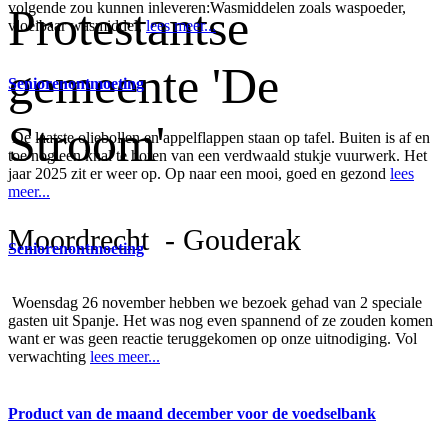
volgende zou kunnen inleveren:Wasmiddelen zoals waspoeder,
Protestantse
vloeibaar wasmiddel,
lees meer...
gemeente 'De
Seniorenontmoeting
Stroom'
De laatste oliebollen en appelflappen staan op tafel. Buiten is af en
toe nog een knal te horen van een verdwaald stukje vuurwerk. Het
jaar 2025 zit er weer op. Op naar een mooi, goed en gezond
lees
meer...
Moordrecht - Gouderak
Seniorenontmoeting
Woensdag 26 november hebben we bezoek gehad van 2 speciale
gasten uit Spanje. Het was nog even spannend of ze zouden komen
want er was geen reactie teruggekomen op onze uitnodiging. Vol
verwachting
lees meer...
Product van de maand december voor de voedselbank