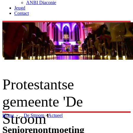
ANBI Diaconie
Jeugd
Contact
Protestantse
gemeente 'De
Stroom'
Home
›
...
De Stroom
›
Actueel
Seniorenontmoeting