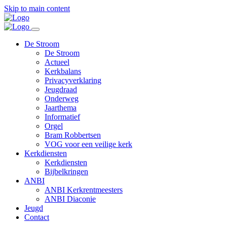
Skip to main content
De Stroom
De Stroom
Actueel
Kerkbalans
Privacyverklaring
Jeugdraad
Onderweg
Jaarthema
Informatief
Orgel
Bram Robbertsen
VOG voor een veilige kerk
Kerkdiensten
Kerkdiensten
Bijbelkringen
ANBI
ANBI Kerkrentmeesters
ANBI Diaconie
Jeugd
Contact