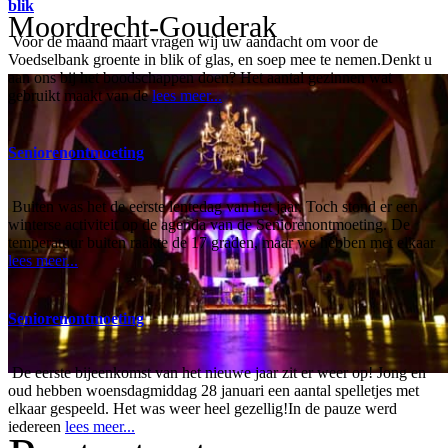
blik
Moordrecht-Gouderak
Voor de maand maart vragen wij uw aandacht om voor de
Voedselbank groente in blik of glas, en soep mee te nemen.Denkt u
aan ons bij het boodschappen doen? Het aantal gezinnen wat
gebruikt maakt van de
lees meer...
Seniorenontmoeting
Buiten was het de eerste lentedag van het jaar. Toch stond er een
winterse activiteit op de agenda van de Seniorenontmoeting. De
temperatuur buiten raakte de 17 graden, maar we hebben met elkaar
lees meer...
Seniorenontmoeting
De eerste bijeenkomst van het nieuwe jaar zit er weer op! Jong en
oud hebben woensdagmiddag 28 januari een aantal spelletjes met
elkaar gespeeld. Het was weer heel gezellig!In de pauze werd
iedereen
lees meer...