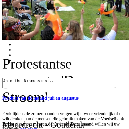
Gepubliceerd op 06-03-2025
Currently
0,00/5
Stars.
Protestantse
gemeente 'De
Stroom'
Product van de maand juli en augustus
Ook tijdens de zomermaanden vragen wij u weer vriendelijk of u
wilt denken aan de mensen die gebruik maken van de Voedselbank .
Moordrecht - Gouderak
En dat zijn meer mensen dan u denkt!Deze maand willen wij uw