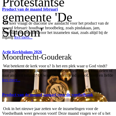
Protestantse
Product van de maand februari
gemeente 'De
Dit keer vraagt de diaconie uw aandacht voor het product van de
Stroom'
maand februari: houdbaar broodbeleg, zoals pindakaas, jam,
hagelslag etc.De doos voor het inzamelen staat, zoals altijd bij de
ingang
lees meer...
Actie Kerkbalans 2026
Moordrecht-Gouderak
Wat betekent de kerk voor u? Is het een plek waar u God vindt?
Een plek waar u gelijkgestemden ontmoet, uw zorgen kunt delen of
naar anderen omziet? Of waar uw (klein)kind geloof, hoop en liefde
lees meer...
Product van de maand januari voor de voedselbank
Ook in het nieuwe jaar zetten we de inzamelingen voor de
Voedselbank weer gewoon voort! Deze maand vragen we of u het