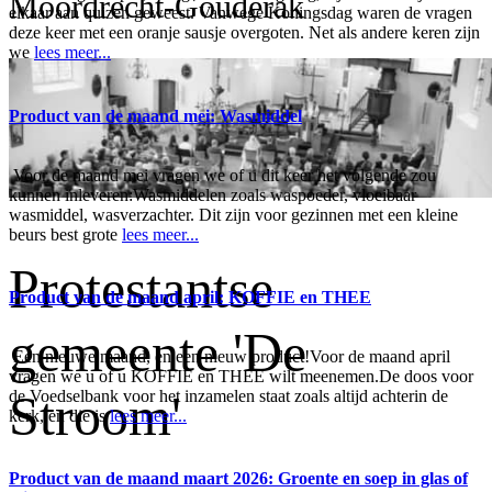
Moordrecht-Gouderak
elkaar aan quizen geweest. Vanwege Koningsdag waren de vragen
deze keer met een oranje sausje overgoten. Net als andere keren zijn
we
lees meer...
Product van de maand mei: Wasmiddel
Voor de maand mei vragen we of u dit keer het volgende zou
kunnen inleveren:Wasmiddelen zoals waspoeder, vloeibaar
wasmiddel, wasverzachter. Dit zijn voor gezinnen met een kleine
beurs best grote
lees meer...
Protestantse
Product van de maand april: KOFFIE en THEE
gemeente 'De
Een nieuwe maand, en een nieuw product!Voor de maand april
vragen we u of u KOFFIE en THEE wilt meenemen.De doos voor
Stroom'
de Voedselbank voor het inzamelen staat zoals altijd achterin de
kerk, en die is
lees meer...
Product van de maand maart 2026: Groente en soep in glas of